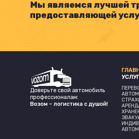
Мы являемся лучшей т
предоставляющей услуг
ГЛАВ
УСЛУ
ПЕРЕВ
Доверьте свой автомобиль
АВТОМ
профессионалам:
СТРАХ
Возом – логистика с душой!
АРЕНД
ХРАНЕ
ЭВАКУ
ИНДИВ
АВТОМ