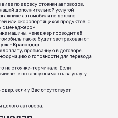
 виде по адресу стоянки автовозов,
 нашей дополнительной услугой
 багажнике автомобиля не должно
ей или скоропортящихся продуктов. О
ь с менеджером.
ёмке машины, менеджер проводит её
томобиль также будет застрахован от
рск - Краснодар
.
едоплату, прописанную в договоре.
информацию о готовности для перевода
о на стоянке-терминале. Если
ачиваете оставшуюся часть за услугу
нодар, если у Вас отсутствует
ы целого автовоза.
аснодар