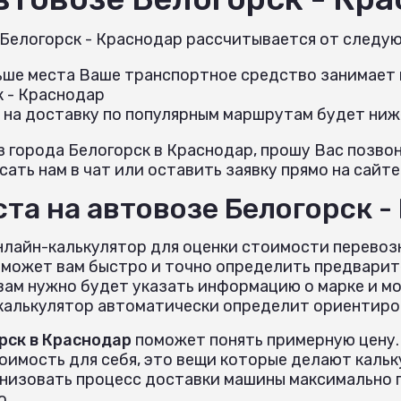
 Белогорск - Краснодар рассчитывается от следу
льше места Ваше транспортное средство занимает н
к - Краснодар
 на доставку по популярным маршрутам будет ниж
з города Белогорск в Краснодар, прошу Вас позв
ать нам в чат или оставить заявку прямо на сайте
та на автовозе Белогорск -
нлайн-калькулятор для оценки стоимости перевозк
оможет вам быстро и точно определить предварит
вам нужно будет указать информацию о марке и м
 калькулятор автоматически определит ориентиров
рск в Краснодар
поможет понять примерную цену.
тоимость для себя, это вещи которые делают кал
анизовать процесс доставки машины максимально 
о.