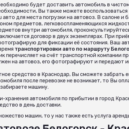
необходимо будет доставить автомобиль в чистом
еобходимости, Вы также можете воспользоваться
 авто для места погрузки на автовоз. В салоне и
оном предметов, легковоспламеняющихся жидкост
едметов внутри автомобиля, проконсультируйтес
аключается договор в двух экземплярах. При при
 фотографирую для фиксации её состояния. Ваш ав
 время
транспортировки авто по маршруту Белого
ик перечисляет на счёт транспортной компании пр
ужен на автовоз, его фотографируют и передают 
ное средство в Краснодар, Вы сможете забрать ег
омобиля после перевозке не возникает, то Вы опл
 забираете машину.
и-хранения автомобиля по прибытии в город Крас
дство в день доставки.
ожество машин, то у нас также есть услуга аренд
автовозе Белогорск - Кр