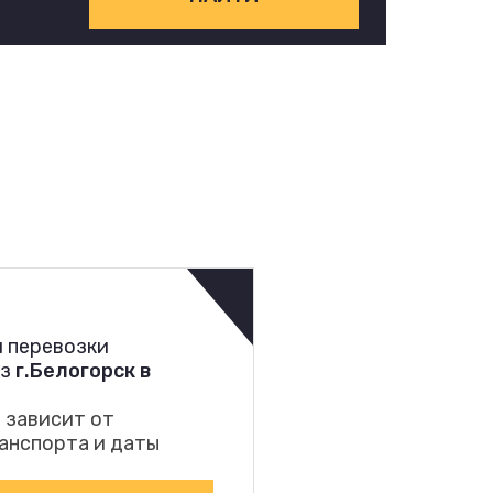
 перевозки
из
г.Белогорск в
 зависит от
анспорта и даты