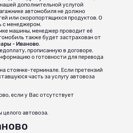
 нашей дополнительной услугой
 багажнике автомобиля не должно
ей или скоропортящихся продуктов. О
ь с менеджером.
ёмке машины, менеджер проводит её
томобиль также будет застрахован от
ары - Иваново
.
едоплату, прописанную в договоре.
информацию о готовности для перевода
 на стоянке-терминале. Если претензий
ставшуюся часть за услугу автовоза
во, если у Вас отсутствует
ы целого автовоза.
аново