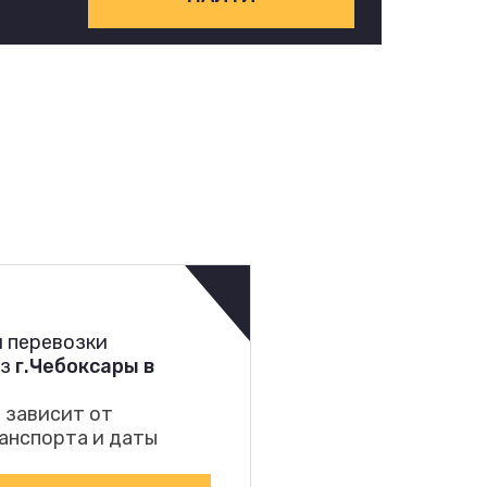
 перевозки
из
г.Чебоксары в
 зависит от
анспорта и даты