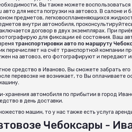
еобходимости, Вы также можете воспользоваться
 авто для места погрузки на автовоз. В салоне и
оном предметов, легковоспламеняющихся жидкост
едметов внутри автомобиля, проконсультируйтес
аключается договор в двух экземплярах. При при
 фотографирую для фиксации её состояния. Ваш ав
 время
транспортировки авто по маршруту Чебокс
ик перечисляет на счёт транспортной компании пр
ужен на автовоз, его фотографируют и передают 
ное средство в Иваново, Вы сможете забрать его
сле перевозке не возникает, то Вы оплачиваете о
машину.
и-хранения автомобиля по прибытии в город Ивано
дство в день доставки.
ожество машин, то у нас также есть услуга аренд
автовозе Чебоксары - Ив