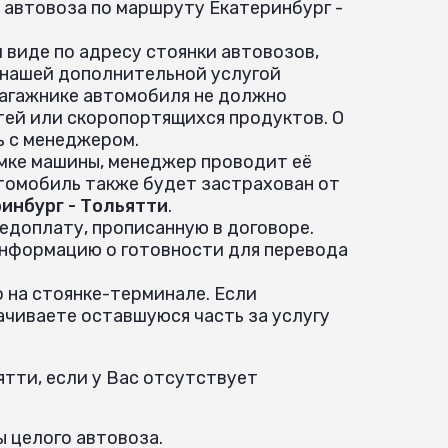
 автовоза по маршруту Екатеринбург -
 виде по адресу стоянки автовозов,
 нашей дополнительной услугой
 багажнике автомобиля не должно
ей или скоропортящихся продуктов. О
ь с менеджером.
ёмке машины, менеджер проводит её
томобиль также будет застрахован от
инбург - Тольятти
.
едоплату, прописанную в договоре.
информацию о готовности для перевода
 на стоянке-терминале. Если
ачиваете оставшуюся часть за услугу
тти, если у Вас отсутствует
ы целого автовоза.