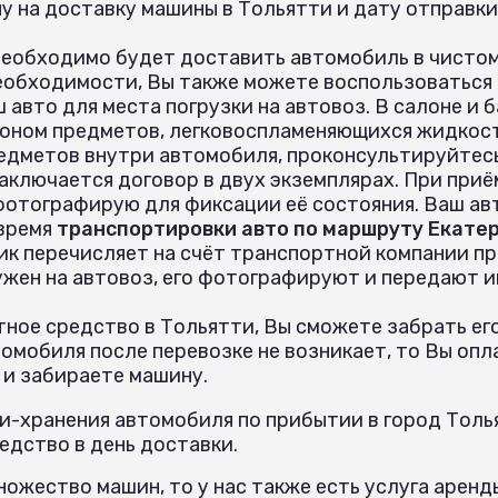
 на доставку машины в Тольятти и дату отправки
необходимо будет доставить автомобиль в чистом
еобходимости, Вы также можете воспользоваться
 авто для места погрузки на автовоз. В салоне и
оном предметов, легковоспламеняющихся жидкост
едметов внутри автомобиля, проконсультируйтес
аключается договор в двух экземплярах. При при
 фотографирую для фиксации её состояния. Ваш ав
 время
транспортировки авто по маршруту Екатер
ик перечисляет на счёт транспортной компании пр
ужен на автовоз, его фотографируют и передают 
ное средство в Тольятти, Вы сможете забрать его
омобиля после перевозке не возникает, то Вы опл
 и забираете машину.
и-хранения автомобиля по прибытии в город Толья
дство в день доставки.
ожество машин, то у нас также есть услуга аренд