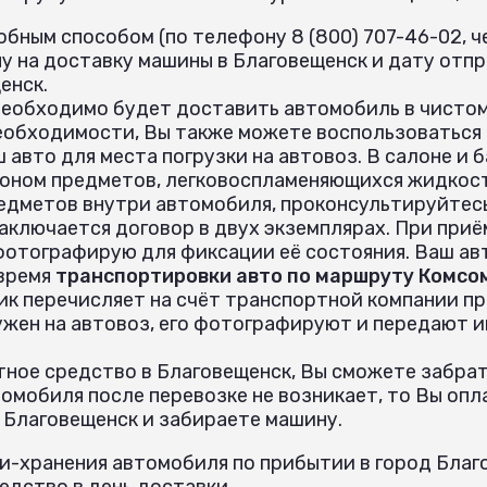
бным способом (по телефону 8 (800) 707-46-02, че
у на доставку машины в Благовещенск и дату отп
енск.
необходимо будет доставить автомобиль в чистом
еобходимости, Вы также можете воспользоваться
 авто для места погрузки на автовоз. В салоне и
оном предметов, легковоспламеняющихся жидкост
едметов внутри автомобиля, проконсультируйтес
аключается договор в двух экземплярах. При при
 фотографирую для фиксации её состояния. Ваш ав
 время
транспортировки авто по маршруту Комсо
ик перечисляет на счёт транспортной компании пр
ужен на автовоз, его фотографируют и передают 
ное средство в Благовещенск, Вы сможете забрать
омобиля после перевозке не возникает, то Вы опл
 Благовещенск и забираете машину.
и-хранения автомобиля по прибытии в город Благо
дство в день доставки.