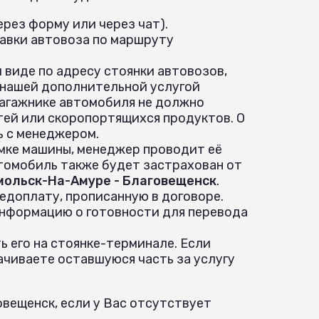
рез форму или через чат).
равки автовоза по маршруту
 виде по адресу стоянки автовозов,
 нашей дополнительной услугой
 багажнике автомобиля не должно
ей или скоропортящихся продуктов. О
ь с менеджером.
ёмке машины, менеджер проводит её
томобиль также будет застрахован от
мольск-На-Амуре - Благовещенск
.
едоплату, прописанную в договоре.
информацию о готовности для перевода
 его на стоянке-терминале. Если
ачиваете оставшуюся часть за услугу
вещенск, если у Вас отсутствует