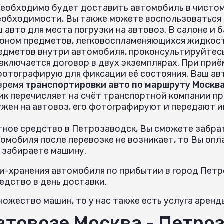
необходимо будет доставить автомобиль в чистом
еобходимости, Вы также можете воспользоваться
 авто для места погрузки на автовоз. В салоне и
оном предметов, легковоспламеняющихся жидкост
едметов внутри автомобиля, проконсультируйтес
аключается договор в двух экземплярах. При при
 фотографирую для фиксации её состояния. Ваш ав
 время
транспортировки авто по маршруту Москва
ик перечисляет на счёт транспортной компании пр
ужен на автовоз, его фотографируют и передают 
ное средство в Петрозаводск, Вы сможете забрат
омобиля после перевозке не возникает, то Вы опл
 забираете машину.
и-хранения автомобиля по прибытии в город Петр
дство в день доставки.
ожество машин, то у нас также есть услуга аренд
автовозе Москва - Петро