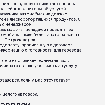
 виде по адресу стоянки автовозов,
 нашей дополнительной услугой
 багажнике автомобиля не должно
ей или скоропортящихся продуктов. О
ь с менеджером.
ёмке машины, менеджер проводит её
томобиль также будет застрахован от
 - Петрозаводск
.
едоплату, прописанную в договоре.
информацию о готовности для перевода
ь его на стоянке-терминале. Если
ачиваете оставшуюся часть за услугу
озаводск, если у Вас отсутствует
ы целого автовоза.
заводск