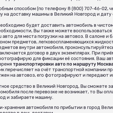
бным способом (по телефону 8 (800) 707-46-02, че
у на доставку машины в Великий Новгород и дату
необходимо будет доставить автомобиль в чистом
еобходимости, Вы также можете воспользоваться
 авто для места погрузки на автовоз. В салоне и
оном предметов, легковоспламеняющихся жидкост
едметов внутри автомобиля, проконсультируйтес
аключается договор в двух экземплярах. При при
 фотографирую для фиксации её состояния. Ваш ав
 время
транспортировки авто по маршруту Москва
ик перечисляет на счёт транспортной компании пр
ужен на автовоз, его фотографируют и передают 
ное средство в Великий Новгород, Вы сможете за
омобиля после перевозке не возникает, то Вы опл
од и забираете машину.
и-хранения автомобиля по прибытии в город Вели
дство в день доставки.