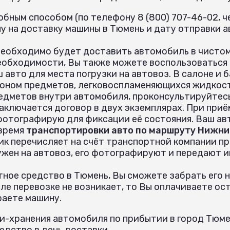
бным способом (по телефону 8 (800) 707-46-02, че
у на доставку машины в Тюмень и дату отправки 
необходимо будет доставить автомобиль в чистом
еобходимости, Вы также можете воспользоваться
 авто для места погрузки на автовоз. В салоне и
оном предметов, легковоспламеняющихся жидкост
едметов внутри автомобиля, проконсультируйтес
аключается договор в двух экземплярах. При при
 фотографирую для фиксации её состояния. Ваш ав
 время
транспортировки авто по маршруту Нижни
ик перечисляет на счёт транспортной компании пр
ужен на автовоз, его фотографируют и передают 
ное средство в Тюмень, Вы сможете забрать его н
е перевозке не возникает, то Вы оплачиваете ост
раете машину.
и-хранения автомобиля по прибытии в город Тюмен
дство в день доставки.