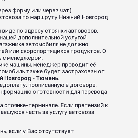
рез форму или через чат).
автовоза по маршруту Нижний Новгород
 виде по адресу стоянки автовозов,
 нашей дополнительной услугой
 багажнике автомобиля не должно
ей или скоропортящихся продуктов. О
ь с менеджером.
ёмке машины, менеджер проводит её
томобиль также будет застрахован от
й Новгород - Тюмень
.
едоплату, прописанную в договоре.
информацию о готовности для перевода
а стоянке-терминале. Если претензий к
авшуюся часть за услугу автовоза
ь, если у Вас отсутствует