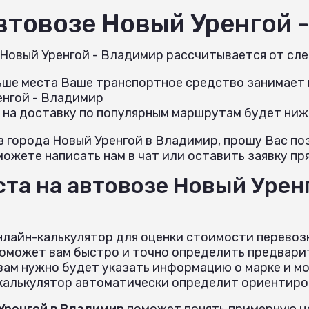
автовозе Новый Уренгой 
 Новый Уренгой - Владимир рассчитывается от сл
льше места Ваше транспортное средство занимает н
енгой - Владимир
 на доставку по популярным маршрутам будет ниж
з города Новый Уренгой в Владимир, прошу Вас п
можете написать нам в чат или оставить заявку пря
ста на автовозе Новый Урен
нлайн-калькулятор для оценки стоимости перевоз
поможет вам быстро и точно определить предвари
вам нужно будет указать информацию о марке и м
 калькулятор автоматически определит ориентиров
Уренгой в Владимир
поможет понять примерную це