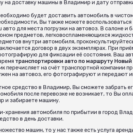
у на доставку машины в Владимир и дату отправк
необходимо будет доставить автомобиль в чистом
еобходимости, Вы также можете воспользоваться
 авто для места погрузки на автовоз. В салоне и
оном предметов, легковоспламеняющихся жидкост
едметов внутри автомобиля, проконсультируйтес
аключается договор в двух экземплярах. При при
 фотографирую для фиксации её состояния. Ваш ав
 время
транспортировки авто по маршруту Новый 
ик перечисляет на счёт транспортной компании пр
ужен на автовоз, его фотографируют и передают 
ное средство в Владимир, Вы сможете забрать ег
омобиля после перевозке не возникает, то Вы опл
р и забираете машину.
и-хранения автомобиля по прибытии в город Влад
дство в день доставки.
ожество машин, то у нас также есть услуга аренд