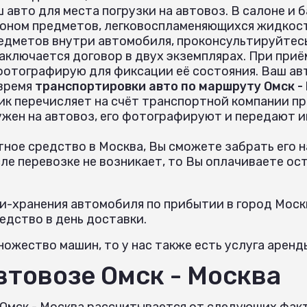
 авто для места погрузки на автовоз. В салоне и
оном предметов, легковоспламеняющихся жидкост
едметов внутри автомобиля, проконсультируйтес
аключается договор в двух экземплярах. При при
 фотографирую для фиксации её состояния. Ваш ав
 время
транспортировки авто по маршруту Омск -
ик перечисляет на счёт транспортной компании пр
ужен на автовоз, его фотографируют и передают 
ное средство в Москва, Вы сможете забрать его н
е перевозке не возникает, то Вы оплачиваете ост
.
и-хранения автомобиля по прибытии в город Москв
дство в день доставки.
ожество машин, то у нас также есть услуга аренд
автовозе Омск - Москва
 Омск - Москва рассчитывается от следующих фак