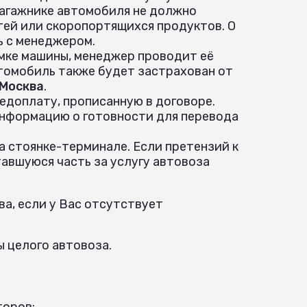
 багажнике автомобиля не должно
ей или скоропортящихся продуктов. О
ь с менеджером.
ёмке машины, менеджер проводит её
томобиль также будет застрахован от
 Москва
.
едоплату, прописанную в договоре.
информацию о готовности для перевода
а стоянке-терминале. Если претензий к
авшуюся часть за услугу автовоза
а, если у Вас отсутствует
ы целого автовоза.
торов: