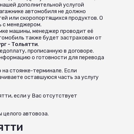
 нашей дополнительной услугой
 багажнике автомобиля не должно
ей или скоропортящихся продуктов. О
ь с менеджером.
ёмке машины, менеджер проводит её
томобиль также будет застрахован от
рг - Тольятти
.
едоплату, прописанную в договоре.
информацию о готовности для перевода
 на стоянке-терминале. Если
ачиваете оставшуюся часть за услугу
тти, если у Вас отсутствует
ы целого автовоза.
ятти