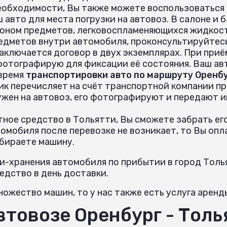
еобходимости, Вы также можете воспользоваться
 авто для места погрузки на автовоз. В салоне и
оном предметов, легковоспламеняющихся жидкост
едметов внутри автомобиля, проконсультируйтес
аключается договор в двух экземплярах. При при
 фотографирую для фиксации её состояния. Ваш ав
 время
транспортировки авто по маршруту Оренбу
ик перечисляет на счёт транспортной компании пр
ужен на автовоз, его фотографируют и передают 
ное средство в Тольятти, Вы сможете забрать его
омобиля после перевозке не возникает, то Вы опл
абираете машину.
и-хранения автомобиля по прибытии в город Толья
дство в день доставки.
ожество машин, то у нас также есть услуга аренд
втовозе Оренбург - Толь