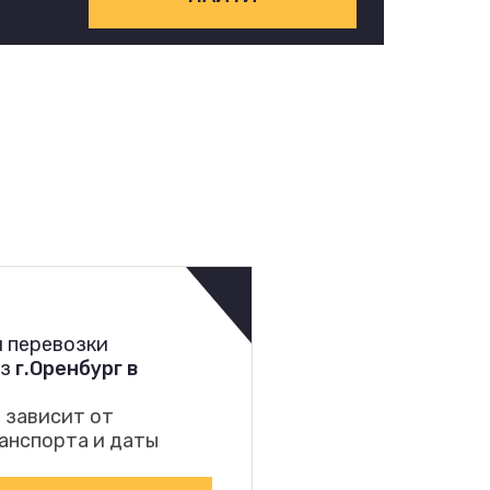
 перевозки
из
г.Оренбург в
 зависит от
анспорта и даты