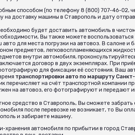
бным способом (по телефону 8 (800) 707-46-02, че
 на доставку машины в Ставрополь и дату отправ
необходимо будет доставить автомобиль в чистом
еобходимости, Вы также можете воспользоваться
 авто для места погрузки на автовоз. В салоне и
оном предметов, легковоспламеняющихся жидкост
едметов внутри автомобиля, проконсультируйтес
аключается договор в двух экземплярах. При при
 фотографирую для фиксации её состояния. Ваш ав
 время
транспортировки авто по маршруту Санкт-
ик перечисляет на счёт транспортной компании пр
ужен на автовоз, его фотографируют и передают 
ное средство в Ставрополь, Вы сможете забрать е
омобиля после перевозке не возникает, то Вы опл
ополь и забираете машину.
и-хранения автомобиля по прибытии в город Ставр
дство в день доставки.