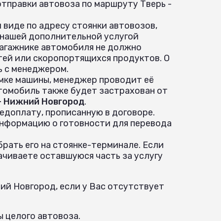
тправки автовоза по маршруту Тверь -
 виде по адресу стоянки автовозов,
 нашей дополнительной услугой
 багажнике автомобиля не должно
ей или скоропортящихся продуктов. О
ь с менеджером.
ёмке машины, менеджер проводит её
томобиль также будет застрахован от
- Нижний Новгород
.
едоплату, прописанную в договоре.
информацию о готовности для перевода
рать его на стоянке-терминале. Если
ачиваете оставшуюся часть за услугу
ий Новгород, если у Вас отсутствует
ы целого автовоза.