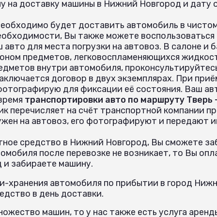
 на доставку машины в Нижний Новгород и дату о
необходимо будет доставить автомобиль в чистом
еобходимости, Вы также можете воспользоваться
 авто для места погрузки на автовоз. В салоне и
оном предметов, легковоспламеняющихся жидкост
едметов внутри автомобиля, проконсультируйтес
аключается договор в двух экземплярах. При при
 фотографирую для фиксации её состояния. Ваш ав
 время
транспортировки авто по маршруту Тверь 
ик перечисляет на счёт транспортной компании пр
ужен на автовоз, его фотографируют и передают 
ное средство в Нижний Новгород, Вы сможете заб
омобиля после перевозке не возникает, то Вы опл
 и забираете машину.
и-хранения автомобиля по прибытии в город Нижн
дство в день доставки.
ожество машин, то у нас также есть услуга аренд